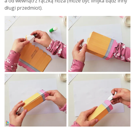
a od wewnątrz rączką noża (może być linijka bądź inny
długi przedmiot).