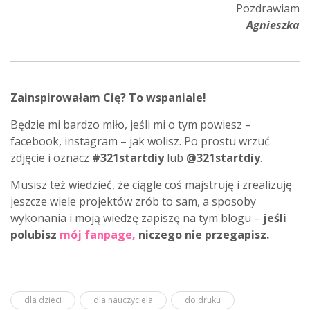
Pozdrawiam
Agnieszka
Zainspirowałam Cię? To wspaniale!
Będzie mi bardzo miło, jeśli mi o tym powiesz –
facebook, instagram – jak wolisz. Po prostu wrzuć
zdjęcie i oznacz
#321startdiy
lub
@321startdiy
.
Musisz też wiedzieć, że ciągle coś majstruję i zrealizuję
jeszcze wiele projektów zrób to sam, a sposoby
wykonania i moją wiedzę zapiszę na tym blogu –
jeśli
polubisz
mój fanpage
,
niczego nie przegapisz.
dla dzieci
dla nauczyciela
do druku