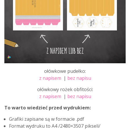
ołówkowe pudełko:
z napisem
|
bez napisu
ołówkowy rożek obfitości:
z napisem
|
bez napisu
To warto wiedzieć przed wydrukiem:
Grafiki zapisane są w formacie .pdf
Format wydruku to A4 /2480×3507 pikseli/