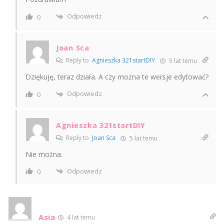
Odpowiedz
0
Joan Sca
Reply to
Agnieszka 321startDIY
5 lat temu
Dziękuję, teraz działa. A czy można te wersje edytować?
Odpowiedz
0
Agnieszka 321startDIY
Reply to
Joan Sca
5 lat temu
Nie można.
Odpowiedz
0
Asia
4 lat temu