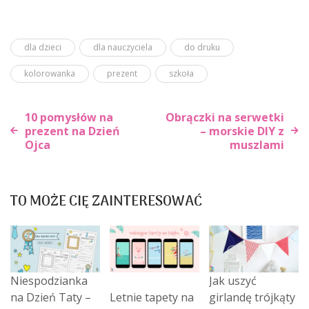
dla dzieci
dla nauczyciela
do druku
kolorowanka
prezent
szkoła
10 pomysłów na
Obrączki na serwetki
prezent na Dzień
– morskie DIY z
Ojca
muszlami
Nawigacja
wpisu
TO MOŻE CIĘ ZAINTERESOWAĆ
Niespodzianka
Jak uszyć
na Dzień Taty –
Letnie tapety na
girlandę trójkąty