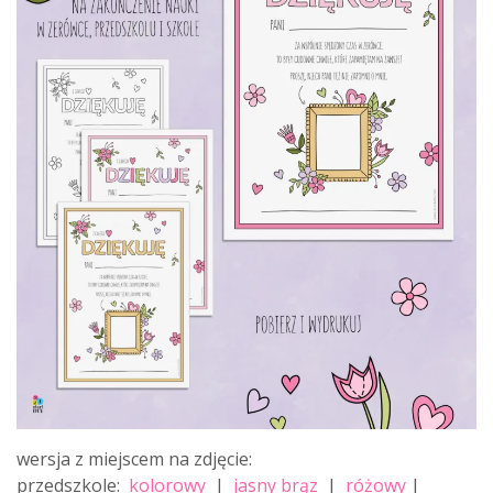
wersja z miejscem na zdjęcie:
przedszkole:
kolorowy
|
jasny brąz
|
różowy
|