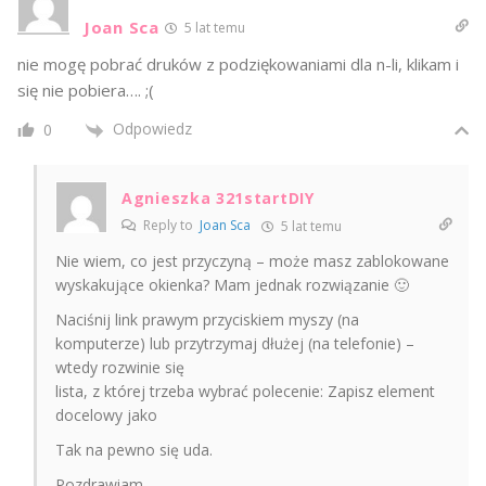
Joan Sca
5 lat temu
nie mogę pobrać druków z podziękowaniami dla n-li, klikam i
się nie pobiera…. ;(
Odpowiedz
0
Agnieszka 321startDIY
Reply to
Joan Sca
5 lat temu
Nie wiem, co jest przyczyną – może masz zablokowane
wyskakujące okienka? Mam jednak rozwiązanie 🙂
Naciśnij link prawym przyciskiem myszy (na
komputerze) lub przytrzymaj dłużej (na telefonie) –
wtedy rozwinie się
lista, z której trzeba wybrać polecenie: Zapisz element
docelowy jako
Tak na pewno się uda.
Pozdrawiam