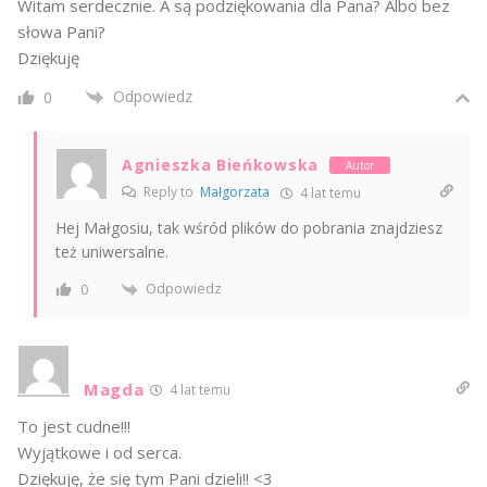
Witam serdecznie. A są podziękowania dla Pana? Albo bez
słowa Pani?
Dziękuję
Odpowiedz
0
Agnieszka Bieńkowska
Autor
Reply to
Małgorzata
4 lat temu
Hej Małgosiu, tak wśród plików do pobrania znajdziesz
też uniwersalne.
Odpowiedz
0
Magda
4 lat temu
To jest cudne!!!
Wyjątkowe i od serca.
Dziękuję, że się tym Pani dzieli!! <3