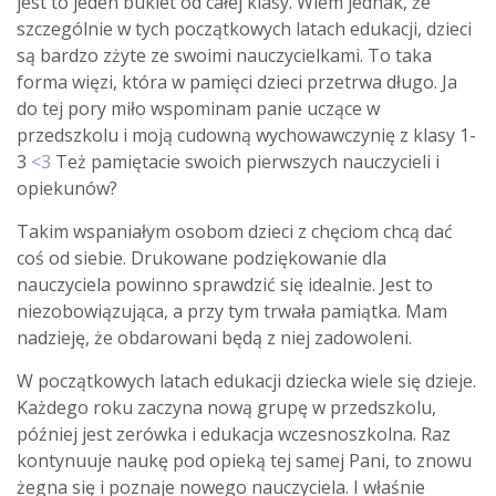
jest to jeden bukiet od całej klasy. Wiem jednak, że
szczególnie w tych początkowych latach edukacji, dzieci
są bardzo zżyte ze swoimi nauczycielkami. To taka
forma więzi, która w pamięci dzieci przetrwa długo. Ja
do tej pory miło wspominam panie uczące w
przedszkolu i moją cudowną wychowawczynię z klasy 1-
3
<3
Też pamiętacie swoich pierwszych nauczycieli i
opiekunów?
Takim wspaniałym osobom dzieci z chęciom chcą dać
coś od siebie. Drukowane podziękowanie dla
nauczyciela powinno sprawdzić się idealnie. Jest to
niezobowiązująca, a przy tym trwała pamiątka. Mam
nadzieję, że obdarowani będą z niej zadowoleni.
W początkowych latach edukacji dziecka wiele się dzieje.
Każdego roku zaczyna nową grupę w przedszkolu,
później jest zerówka i edukacja wczesnoszkolna. Raz
kontynuuje naukę pod opieką tej samej Pani, to znowu
żegna się i poznaje nowego nauczyciela. I właśnie