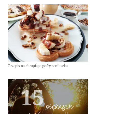
Przepis na chrupiące gofry serduszka