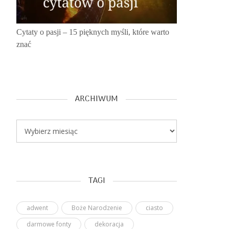
Cytaty o pasji – 15 pięknych myśli, które warto
znać
ARCHIWUM
Archiwum
TAGI
adwent
Boże Narodzenie
ciasto
darmowe fonty
dekoracja