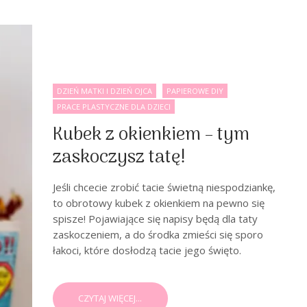
DZIEŃ MATKI I DZIEŃ OJCA
PAPIEROWE DIY
PRACE PLASTYCZNE DLA DZIECI
Kubek z okienkiem – tym
zaskoczysz tatę!
Jeśli chcecie zrobić tacie świetną niespodziankę,
to obrotowy kubek z okienkiem na pewno się
spisze! Pojawiające się napisy będą dla taty
zaskoczeniem, a do środka zmieści się sporo
łakoci, które dosłodzą tacie jego święto.
CZYTAJ WIĘCEJ...