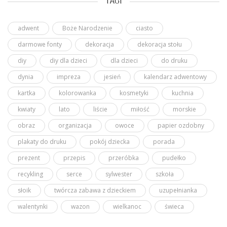
TAGI
adwent
Boże Narodzenie
ciasto
darmowe fonty
dekoracja
dekoracja stołu
diy
diy dla dzieci
dla dzieci
do druku
dynia
impreza
jesień
kalendarz adwentowy
kartka
kolorowanka
kosmetyki
kuchnia
kwiaty
lato
liście
miłość
morskie
obraz
organizacja
owoce
papier ozdobny
plakaty do druku
pokój dziecka
porada
prezent
przepis
przeróbka
pudełko
recykling
serce
sylwester
szkoła
słoik
twórcza zabawa z dzieckiem
uzupełnianka
walentynki
wazon
wielkanoc
świeca