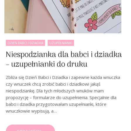
DZIEŃ BABCI I DZIADKA
UZUPEŁNIANKI
Niespodzianka dla babci i dziadka
– uzupełnianki do druku
Zbliża się Dzień Babci i Dziadka i zapewne każda wnuczka
czy wnuczek chcą zrobić babci i dziadkowi jakąś
niespodziankę. Dla tych młodszych wnuków mam
propozycję – formularze do uzupełnienia. Specjalnie dla
babci i dziadka przygotowałam uzupełnianki, które
wnuczkowie wypisują, a…