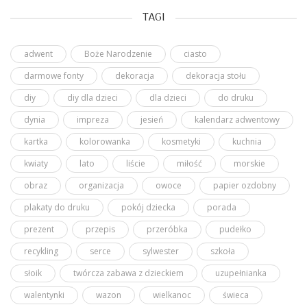
TAGI
adwent
Boże Narodzenie
ciasto
darmowe fonty
dekoracja
dekoracja stołu
diy
diy dla dzieci
dla dzieci
do druku
dynia
impreza
jesień
kalendarz adwentowy
kartka
kolorowanka
kosmetyki
kuchnia
kwiaty
lato
liście
miłość
morskie
obraz
organizacja
owoce
papier ozdobny
plakaty do druku
pokój dziecka
porada
prezent
przepis
przeróbka
pudełko
recykling
serce
sylwester
szkoła
słoik
twórcza zabawa z dzieckiem
uzupełnianka
walentynki
wazon
wielkanoc
świeca