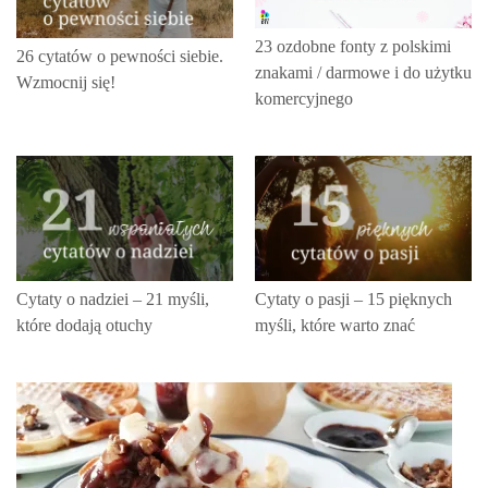
23 ozdobne fonty z polskimi
26 cytatów o pewności siebie.
znakami / darmowe i do użytku
Wzmocnij się!
komercyjnego
Cytaty o nadziei – 21 myśli,
Cytaty o pasji – 15 pięknych
które dodają otuchy
myśli, które warto znać