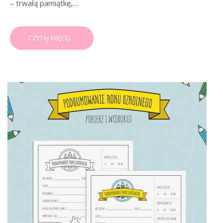
– trwałą pamiątkę,…
CZYTAJ WIĘCEJ...