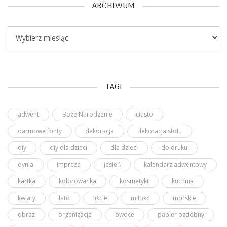
ARCHIWUM
Archiwum
TAGI
adwent
Boże Narodzenie
ciasto
darmowe fonty
dekoracja
dekoracja stołu
diy
diy dla dzieci
dla dzieci
do druku
dynia
impreza
jesień
kalendarz adwentowy
kartka
kolorowanka
kosmetyki
kuchnia
kwiaty
lato
liście
miłość
morskie
obraz
organizacja
owoce
papier ozdobny