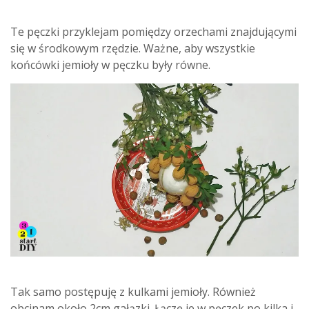
Te pęczki przyklejam pomiędzy orzechami znajdującymi
się w środkowym rzędzie. Ważne, aby wszystkie
końcówki jemioły w pęczku były równe.
Tak samo postępuję z kulkami jemioły. Również
obcinam około 2cm gałązki. Łączę je w pęczek po kilka i