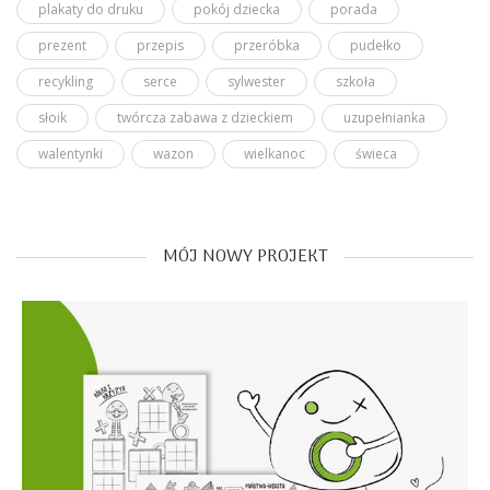
plakaty do druku
pokój dziecka
porada
prezent
przepis
przeróbka
pudełko
recykling
serce
sylwester
szkoła
słoik
twórcza zabawa z dzieckiem
uzupełnianka
walentynki
wazon
wielkanoc
świeca
MÓJ NOWY PROJEKT