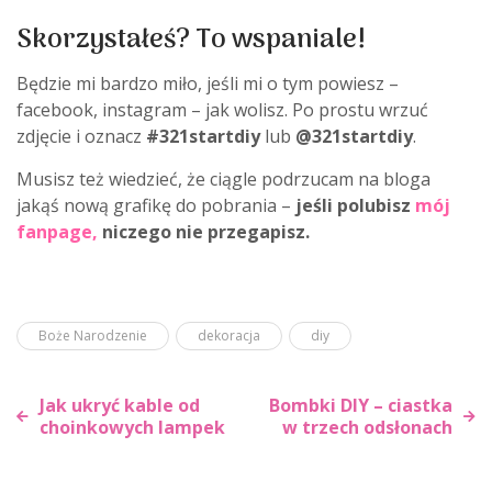
Skorzystałeś? To wspaniale!
Będzie mi bardzo miło, jeśli mi o tym powiesz –
facebook, instagram – jak wolisz. Po prostu wrzuć
zdjęcie i oznacz
#321startdiy
lub
@321startdiy
.
Musisz też wiedzieć, że ciągle podrzucam na bloga
jakąś nową grafikę do pobrania –
jeśli polubisz
mój
fanpage
,
niczego nie przegapisz.
Boże Narodzenie
dekoracja
diy
Jak ukryć kable od
Bombki DIY – ciastka
choinkowych lampek
w trzech odsłonach
Nawigacja