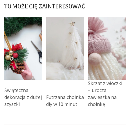
wpisu
TO MOŻE CIĘ ZAINTERESOWAĆ
Skrzat z włóczki
Świąteczna
– urocza
dekoracja z dużej
Futrzana choinka
zawieszka na
szyszki
diy w 10 minut
choinkę