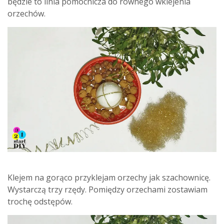
będzie to linia pomocnicza do równego wklejenia
orzechów.
Klejem na gorąco przyklejam orzechy jak szachownicę.
Wystarczą trzy rzędy. Pomiędzy orzechami zostawiam
trochę odstępów.