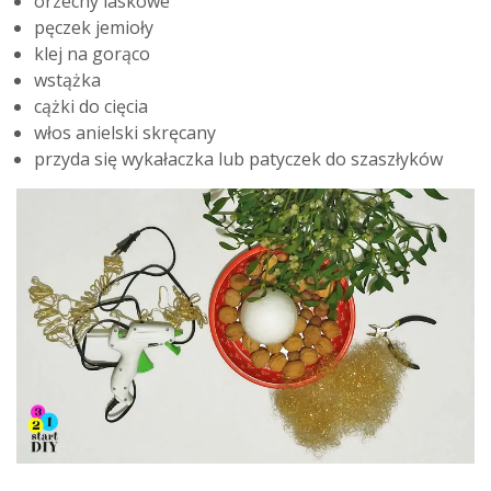
orzechy laskowe
pęczek jemioły
klej na gorąco
wstążka
cążki do cięcia
włos anielski skręcany
przyda się wykałaczka lub patyczek do szaszłyków