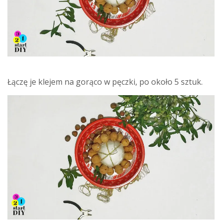
Łączę je klejem na gorąco w pęczki, po około 5 sztuk.