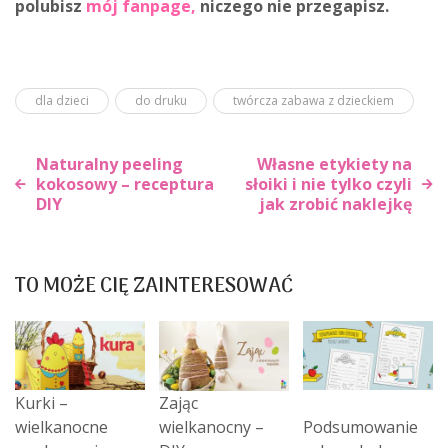
polubisz
mój fanpage
,
niczego nie przegapisz.
dla dzieci
do druku
twórcza zabawa z dzieckiem
Naturalny peeling
Własne etykiety na
kokosowy – receptura
słoiki i nie tylko czyli
DIY
jak zrobić naklejkę
Nawigacja
wpisu
TO MOŻE CIĘ ZAINTERESOWAĆ
Kurki –
Zając
wielkanocne
wielkanocny –
Podsumowanie