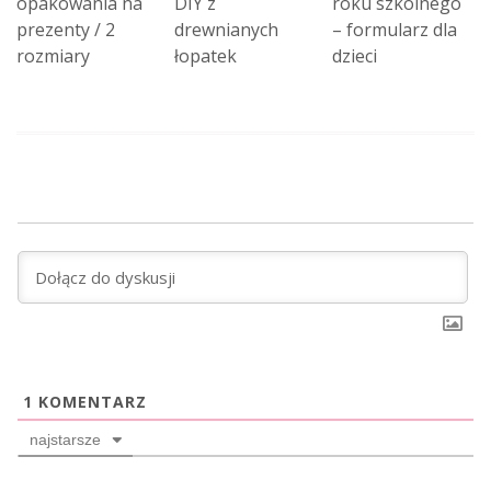
opakowania na
DIY z
roku szkolnego
prezenty / 2
drewnianych
– formularz dla
rozmiary
łopatek
dzieci
1
KOMENTARZ
najstarsze