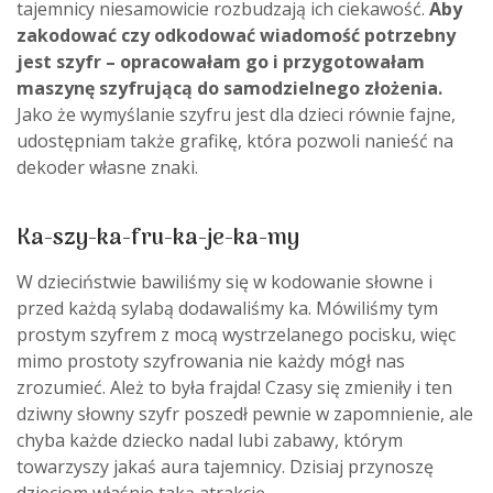
tajemnicy niesamowicie rozbudzają ich ciekawość.
Aby
zakodować czy odkodować wiadomość potrzebny
jest szyfr – opracowałam go i przygotowałam
maszynę szyfrującą do samodzielnego złożenia.
Jako że wymyślanie szyfru jest dla dzieci równie fajne,
udostępniam także grafikę, która pozwoli nanieść na
dekoder własne znaki.
Ka-szy-ka-fru-ka-je-ka-my
W dzieciństwie bawiliśmy się w kodowanie słowne i
przed każdą sylabą dodawaliśmy ka. Mówiliśmy tym
prostym szyfrem z mocą wystrzelanego pocisku, więc
mimo prostoty szyfrowania nie każdy mógł nas
zrozumieć. Ależ to była frajda! Czasy się zmieniły i ten
dziwny słowny szyfr poszedł pewnie w zapomnienie, ale
chyba każde dziecko nadal lubi zabawy, którym
towarzyszy jakaś aura tajemnicy. Dzisiaj przynoszę