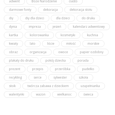
adwent
Boże Narodzenie
ciasto
darmowe fonty
dekoracja
dekoracja stołu
diy
diy dla dzieci
dla dzieci
do druku
dynia
impreza
jesień
kalendarz adwentowy
kartka
kolorowanka
kosmetyki
kuchnia
kwiaty
lato
liście
miłość
morskie
obraz
organizacja
owoce
papier ozdobny
plakaty do druku
pokój dziecka
porada
prezent
przepis
przeróbka
pudełko
recykling
serce
sylwester
szkoła
słoik
twórcza zabawa z dzieckiem
uzupełnianka
walentynki
wazon
wielkanoc
świeca