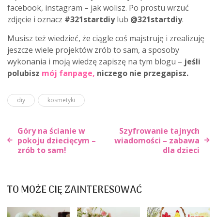
facebook, instagram – jak wolisz. Po prostu wrzuć
zdjęcie i oznacz
#321startdiy
lub
@321startdiy
.
Musisz też wiedzieć, że ciągle coś majstruję i zrealizuję
jeszcze wiele projektów zrób to sam, a sposoby
wykonania i moją wiedzę zapiszę na tym blogu –
jeśli
polubisz
mój fa
npa
ge
,
niczego nie przegapisz.
diy
kosmetyki
Góry na ścianie w
Szyfrowanie tajnych
pokoju dziecięcym –
wiadomości – zabawa
zrób to sam!
dla dzieci
Nawigacja
wpisu
TO MOŻE CIĘ ZAINTERESOWAĆ