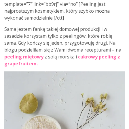
template=”7″ link=”bb9rj” via=”no” ]Peeling jest
najprostszym kosmetykiem, który szybko można
wykonać samodzielnie.[/ctt]
Sama jestem fanką takiej domowej produkcji i w
zasadzie korzystam tylko z peelingów, które robię
sama. Gdy kończy się jeden, przygotowuję drugi. Na
blogu podzieliłam się z Wami dwoma recepturami – na
peeling miętowy
z solą morską i
cukrowy peeling z
grapefruitem
.