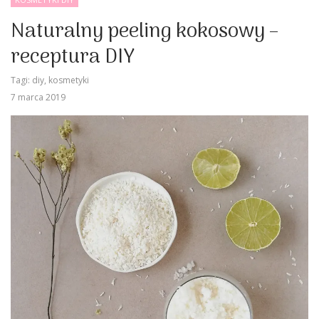
Naturalny peeling kokosowy –
receptura DIY
Tagi:
diy
,
kosmetyki
7 marca 2019