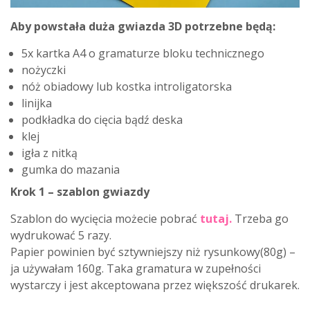
Aby powstała duża gwiazda 3D potrzebne będą:
5x kartka A4 o gramaturze bloku technicznego
nożyczki
nóż obiadowy lub kostka introligatorska
linijka
podkładka do cięcia bądź deska
klej
igła z nitką
gumka do mazania
Krok 1 – szablon gwiazdy
Szablon do wycięcia możecie pobrać
tutaj.
Trzeba go
wydrukować 5 razy.
Papier powinien być sztywniejszy niż rysunkowy(80g) –
ja używałam 160g. Taka gramatura w zupełności
wystarczy i jest akceptowana przez większość drukarek.