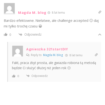
Magda M. blog
8 lat temu
Bardzo efektowne. Niełatwe, ale challenge accepted 🙂 daj
mi tylko trochę czasu 😀
Odpowiedz
0
Agnieszka 321startDIY
Reply to
Magda M. blog
8 lat temu
Fakt, praca zbyt prosta, ale gwiazda robiona tą metodą
będzie Ci służyć dłużej niż jeden rok 🙂
Odpowiedz
0