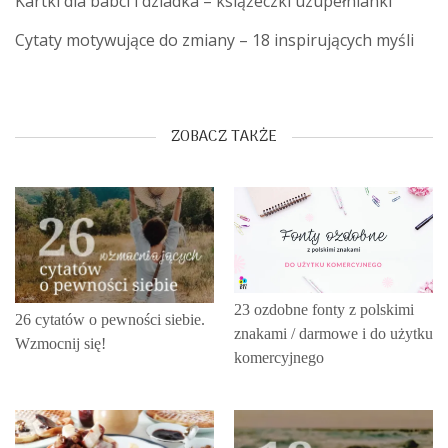
Kartki dla babci i dziadka – książeczki uzupełnianki
Cytaty motywujące do zmiany – 18 inspirujących myśli
ZOBACZ TAKŻE
23 ozdobne fonty z polskimi
26 cytatów o pewności siebie.
znakami / darmowe i do użytku
Wzmocnij się!
komercyjnego