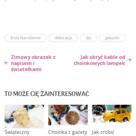
Boże Narodzenie
dekoracja
diy
gwiazda
Zimowy obrazek z
Jak ukryć kable od
napisem i
choinkowych lampek
światełkami
Nawigacja
wpisu
TO MOŻE CIĘ ZAINTERESOWAĆ
Świąteczny
Choinka z gazety
Jak zrobić