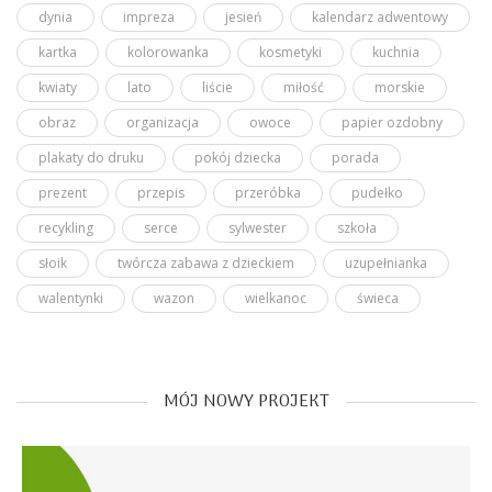
dynia
impreza
jesień
kalendarz adwentowy
kartka
kolorowanka
kosmetyki
kuchnia
kwiaty
lato
liście
miłość
morskie
obraz
organizacja
owoce
papier ozdobny
plakaty do druku
pokój dziecka
porada
prezent
przepis
przeróbka
pudełko
recykling
serce
sylwester
szkoła
słoik
twórcza zabawa z dzieckiem
uzupełnianka
walentynki
wazon
wielkanoc
świeca
MÓJ NOWY PROJEKT