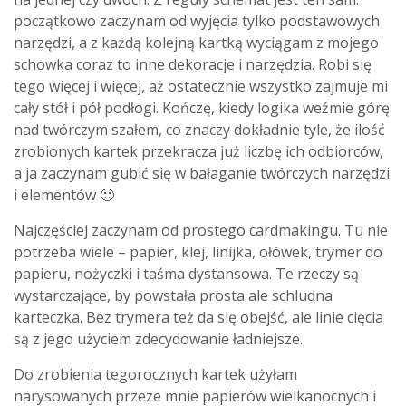
początkowo zaczynam od wyjęcia tylko podstawowych
narzędzi, a z każdą kolejną kartką wyciągam z mojego
schowka coraz to inne dekoracje i narzędzia. Robi się
tego więcej i więcej, aż ostatecznie wszystko zajmuje mi
cały stół i pół podłogi. Kończę, kiedy logika weźmie górę
nad twórczym szałem, co znaczy dokładnie tyle, że ilość
zrobionych kartek przekracza już liczbę ich odbiorców,
a ja zaczynam gubić się w bałaganie twórczych narzędzi
i elementów 🙂
Najczęściej zaczynam od prostego cardmakingu. Tu nie
potrzeba wiele – papier, klej, linijka, ołówek, trymer do
papieru, nożyczki i taśma dystansowa. Te rzeczy są
wystarczające, by powstała prosta ale schludna
karteczka. Bez trymera też da się obejść, ale linie cięcia
są z jego użyciem zdecydowanie ładniejsze.
Do zrobienia tegorocznych kartek użyłam
narysowanych przeze mnie papierów wielkanocnych i