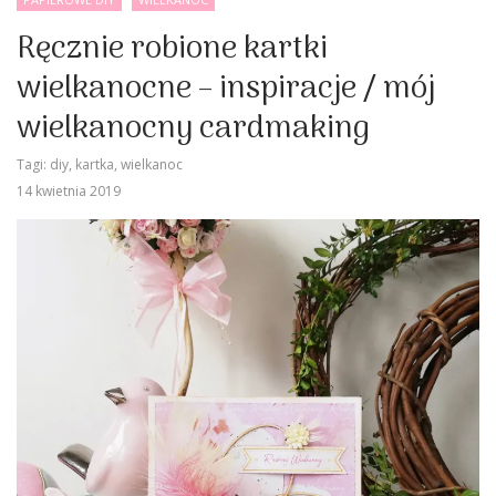
Ręcznie robione kartki
wielkanocne – inspiracje / mój
wielkanocny cardmaking
Tagi:
diy
,
kartka
,
wielkanoc
14 kwietnia 2019