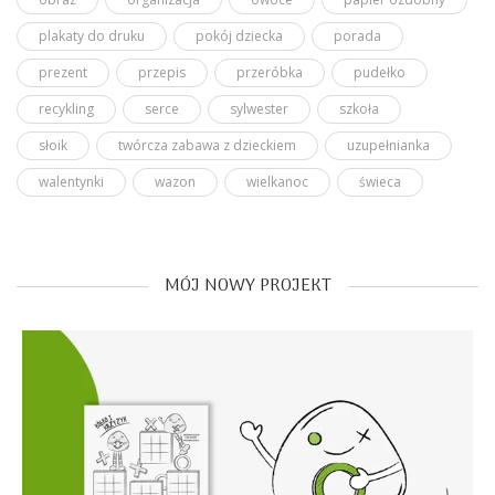
plakaty do druku
pokój dziecka
porada
prezent
przepis
przeróbka
pudełko
recykling
serce
sylwester
szkoła
słoik
twórcza zabawa z dzieckiem
uzupełnianka
walentynki
wazon
wielkanoc
świeca
MÓJ NOWY PROJEKT