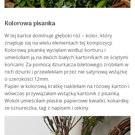
Kolorowa pisanka
W tej kartce dominuje głęboki róż – kolor, który
znajduje się na wielu elementach tej kompozycji.
Kolorową pisankę wycięłam wzdłuż konturu i
umieściłam ją na dwóch białych kartonikach ze ściętymi
końcami. Za pomocą dziurkacza biletowego zrobiłam w
nich dziurki i przewlekłam przez nie satynową wstążkę
o szerokości 12mm.
Papier w kolorową kratkę nakleiłam na różowy karton i
wówczas przywiązałam wstążką kartonik z pisanką.
Wokół umieściłam płaskie papierowe kwiatki, kokardkę
ze sznureczka, tag z napisem i cekiny.