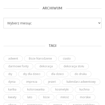
ARCHIWUM
Archiwum
TAGI
adwent
Boże Narodzenie
ciasto
darmowe fonty
dekoracja
dekoracja stołu
diy
diy dla dzieci
dla dzieci
do druku
dynia
impreza
jesień
kalendarz adwentowy
kartka
kolorowanka
kosmetyki
kuchnia
kwiaty
lato
liście
miłość
morskie
obraz
organizacja
owoce
papier ozdobny