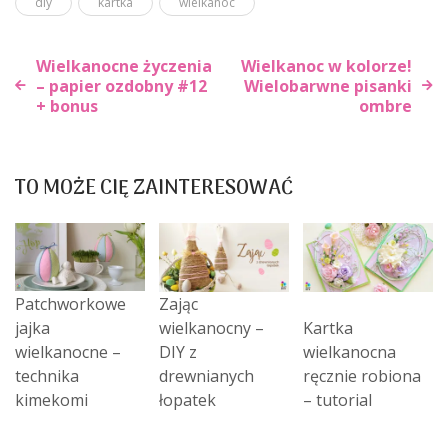
diy
kartka
wielkanoc
Wielkanocne życzenia
Wielkanoc w kolorze!
– papier ozdobny #12
Wielobarwne pisanki
+ bonus
ombre
Nawigacja
wpisu
TO MOŻE CIĘ ZAINTERESOWAĆ
Patchworkowe
Zając
jajka
wielkanocny –
Kartka
wielkanocne –
DIY z
wielkanocna
technika
drewnianych
ręcznie robiona
kimekomi
łopatek
– tutorial