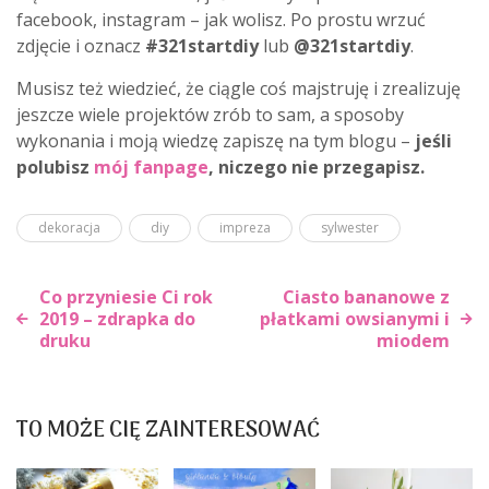
facebook, instagram – jak wolisz. Po prostu wrzuć
zdjęcie i oznacz
#321startdiy
lub
@321startdiy
.
Musisz też wiedzieć, że ciągle coś majstruję i zrealizuję
jeszcze wiele projektów zrób to sam, a sposoby
wykonania i moją wiedzę zapiszę na tym blogu –
jeśli
polubisz
mój fanpage
, niczego nie przegapisz.
dekoracja
diy
impreza
sylwester
Co przyniesie Ci rok
Ciasto bananowe z
2019 – zdrapka do
płatkami owsianymi i
druku
miodem
Nawigacja
wpisu
TO MOŻE CIĘ ZAINTERESOWAĆ