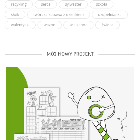
recykling
serce
sylwester
szkoła
słoik
twórcza zabawa z dzieckiem
uzupełnianka
walentynki
wazon
wielkanoc
świeca
MÓJ NOWY PROJEKT