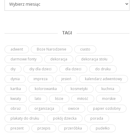
Archiwum
TAGI
adwent
Boże Narodzenie
ciasto
darmowe fonty
dekoracja
dekoracja stołu
diy
diy dla dzieci
dla dzieci
do druku
dynia
impreza
jesień
kalendarz adwentowy
kartka
kolorowanka
kosmetyki
kuchnia
kwiaty
lato
liście
miłość
morskie
obraz
organizacja
owoce
papier ozdobny
plakaty do druku
pokój dziecka
porada
prezent
przepis
przeróbka
pudełko